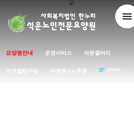
menu
요양원안내
운영서비스
석운갤러리
notes
전체메뉴
석운알림마당
자원봉사&후원
요양원안내
Prev
Next
요양원안내
입소시준비서류
chevron_right
chevron_right