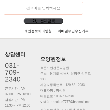
search
전체검색
개인정보처리방침
이메일무단수집거부
상담센터
요양원정보
031-
석운노인전문요양원
709-
주소 : 경기도 성남시 분당구 석운로
2340
133
사업자등록번호 :
129-82-12083
근무시간 : AM
대표자명 :
정성원
09:00 ~ PM 18:00
대표번호 :
031-709-2340
점심시간 : PM
이메일 : seokun7777@hanmail.net
11:30 ~ PM 12:30
개인정보정책담당 : 원장 정성원