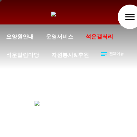
menu
요양원안내
운영서비스
석운갤러리
notes
전체메뉴
석운알림마당
자원봉사&후원
석운갤러리
석운갤러리
어르신들의일상
chevron_right
chevron_right