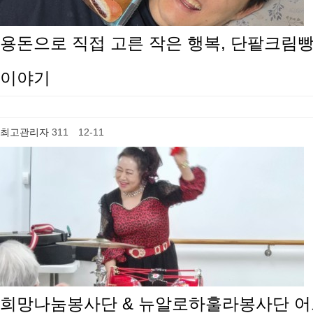
용돈으로 직접 고른 작은 행복, 단팥크림
이야기
최고관리자
311
12-11
희망나눔봉사단 & 뉴알로하훌라봉사단 어