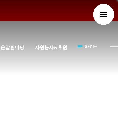
menu
notes
전체메뉴
석운알림마당
자원봉사&후원
양원