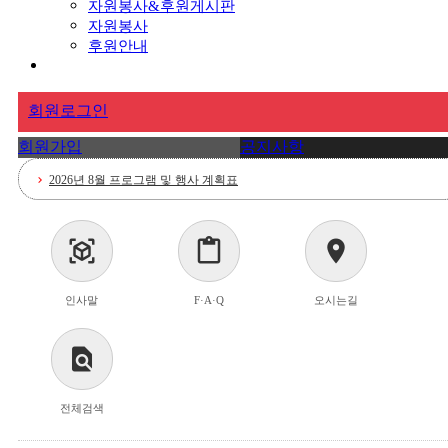
자원봉사&후원게시판
자원봉사
후원안내
회원로그인
회원가입
공지사항
2026년 8월 프로그램 및 행사 계획표
chevron_right
요양보호사 채용공고
chevron_right
view_in_ar
content_paste
location_on
2026년 7월 프로그램 및 행사 계획표
chevron_right
인사말
F·A·Q
오시는길
<요양보호사 채용공고>
chevron_right
2026년 6월 프로그램 및 행사 계획표
chevron_right
find_in_page
전체검색