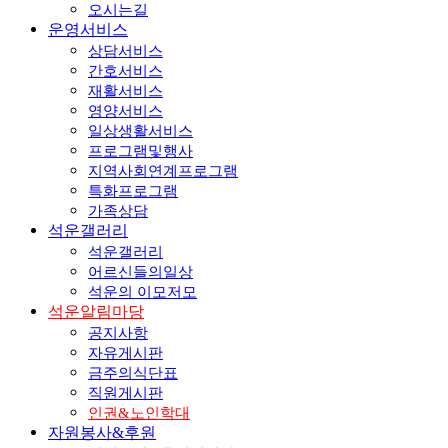
오시는길
운영서비스
상담서비스
간호서비스
재활서비스
영양서비스
일상생활서비스
프로그램및행사
지역사회연계프로그램
특화프로그램
가족상담
석운갤러리
석운갤러리
어르신들의일상
석운의 이모저모
석운알림마당
공지사항
자유게시판
금주의식단표
직원게시판
인권&노인학대
자원봉사&후원