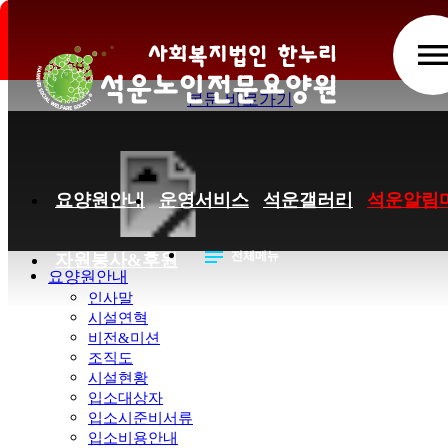
인권&노인학대 페이지
men
본문 바로가기
요양원안내
운영서비스
석운갤러리
석운알림
notes
전체메뉴
자원봉사&후원
요양원안내
인사말
시설연혁
비전&미션
조직도
시설현황
입소대상자
입소시준비서류
입소비용안내