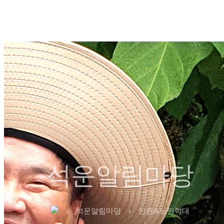
석운알림마당
석운알림마당
인권&노인학대
chevron_right
chevron_right