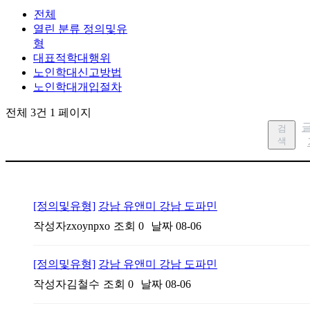
전체
열린 분류
정의및유
형
대표적학대행위
노인학대신고방법
노인학대개입절차
전체 3건
1 페이지
검
색
[정의및유형]
강남 유앤미 강남 도파민
작성자
zxoynpxo
조회
0
날짜
08-06
[정의및유형]
강남 유앤미 강남 도파민
작성자
김철수
조회
0
날짜
08-06