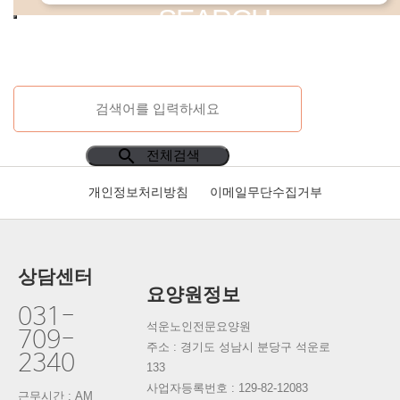
SEARCH
search
전체검색
개인정보처리방침
이메일무단수집거부
상담센터
요양원정보
031-
석운노인전문요양원
709-
주소 : 경기도 성남시 분당구 석운로
2340
133
사업자등록번호 :
129-82-12083
근무시간 : AM