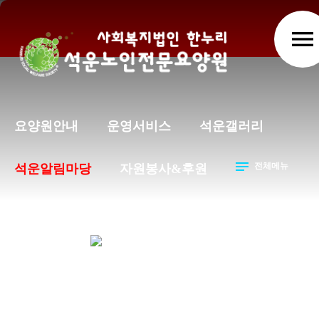
menu
요양원안내
운영서비스
석운갤러리
notes
전체메뉴
석운알림마당
자원봉사&후원
석운알림마당
석운알림마당
공지사항
chevron_right
chevron_right