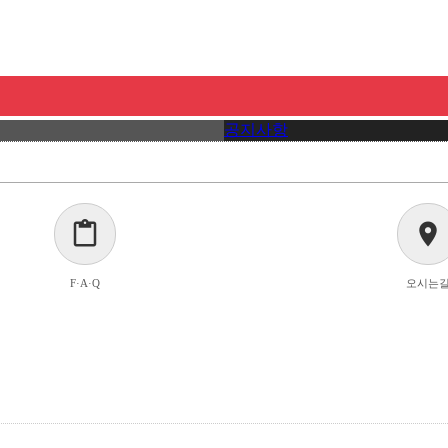
공지사항
content_paste
location_on
F·A·Q
오시는