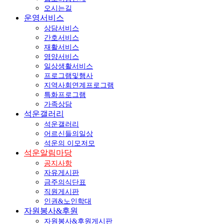
오시는길
운영서비스
상담서비스
간호서비스
재활서비스
영양서비스
일상생활서비스
프로그램및행사
지역사회연계프로그램
특화프로그램
가족상담
석운갤러리
석운갤러리
어르신들의일상
석운의 이모저모
석운알림마당
공지사항
자유게시판
금주의식단표
직원게시판
인권&노인학대
자원봉사&후원
자원봉사&후원게시판