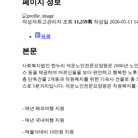
페이지 정보
작성자
최고관리자
조회
11,259회
작성일
2026-05-11 1
list_alt
목록
본문
사회복지법인 한누리 석운노인전문요양원은
2006
년 노
스 등을 제공하여 어르신들을 보다 편안하고 행복한 노후
층 단독건물
2
개동과 직원복지를 위한 기숙사 건물로 총
스로
5
분거리입니다
.
석운노인전문요양원은 직원복지를 
-
매년 해외여행 지원
-
매년 국내여행 지원
-
매월식대비
10
만원 지원