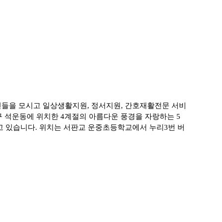
신들을 모시고 일상생활지원
,
정서지원
,
간호재활전문 서비
구 석운동에 위치한
4
계절의 아름다운 풍경을 자랑하는
5
고 있습니다
.
위치는 서판교 운중초등학교에서 누리
3
번 버