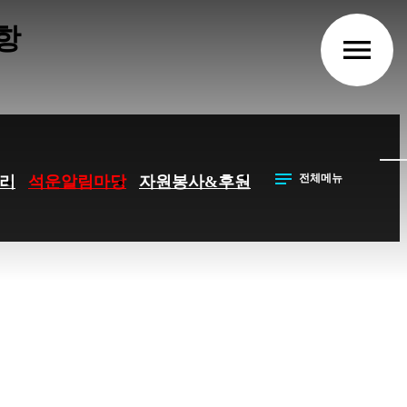
항
menu
notes
전체메뉴
리
석운알림마당
자원봉사&후원