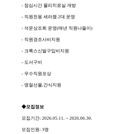
-
점심시간 물리치료실 개방
-
직원전용 세라젬
2
대 운영
-
석운상조회 운영
(
매년 직원나들이
)
-
직원경조사비지원
-
크록스신발구입비지원
-
도서구비
-
우수직원포상
-
명절선물
,
간식지원
◆
모집정보
모집기간
: 2026.05.11. ~ 2026.06.30.
모집인원
: 3
명