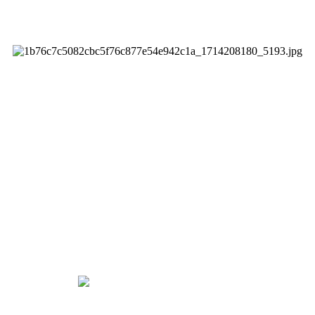
석운알림마
석운알림마당
공지사항
chevron_right
chevron_right