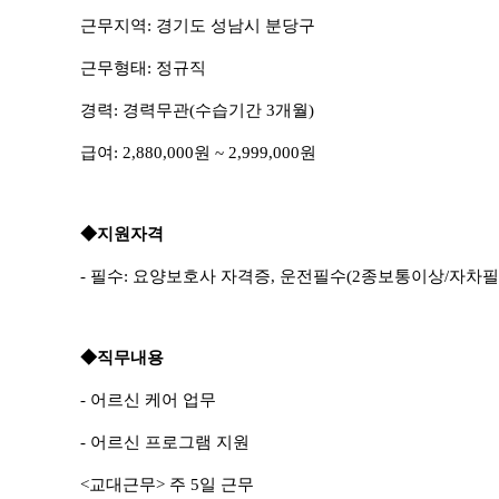
근무지역
:
경기도 성남시 분당구
근무형태
:
정규직
경력
:
경력무관
(
수습기간
3
개월
)
급여
: 2,880,000
원
~ 2,999,000
원
◆
지원자격
-
필수
:
요양보호사 자격증
,
운전필수
(2
종보통이상
/
자차필
◆
직무내용
-
어르신 케어 업무
-
어르신 프로그램 지원
<
교대근무
>
주
5
일 근무