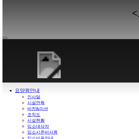
요양원안내
인사말
시설연혁
비전&미션
조직도
시설현황
입소대상자
입소시준비서류
입소비용안내