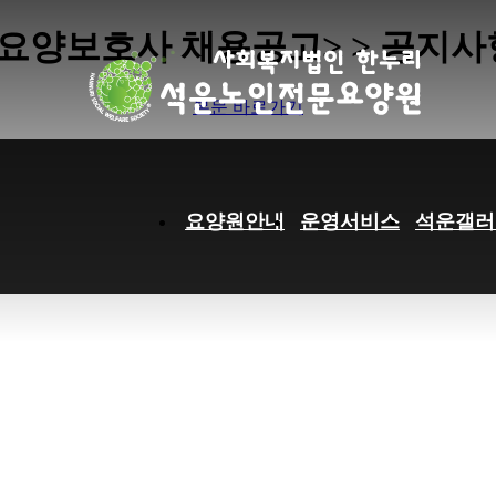
하위분류
하위분류
하위분류
하위분류
하위분류
<요양보호사 채용공고> > 공지사
본문 바로가기
요양원안내
운영서비스
석운갤러