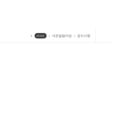
석운알림마당
공지사항
chevron_right
chevron_right
HOME