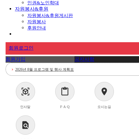
인권&노인학대
자원봉사&후원
자원봉사&후원게시판
자원봉사
후원안내
회원로그인
회원가입
공지사항
2026년 8월 프로그램 및 행사 계획표
chevron_right
요양보호사 채용공고
chevron_right
view_in_ar
content_paste
location_on
2026년 7월 프로그램 및 행사 계획표
chevron_right
인사말
F·A·Q
오시는길
<요양보호사 채용공고>
chevron_right
2026년 6월 프로그램 및 행사 계획표
chevron_right
find_in_page