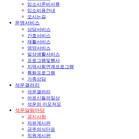
입소시준비서류
입소비용안내
오시는길
운영서비스
상담서비스
간호서비스
재활서비스
영양서비스
일상생활서비스
프로그램및행사
지역사회연계프로그램
특화프로그램
가족상담
석운갤러리
석운갤러리
어르신들의일상
석운의 이모저모
석운알림마당
공지사항
자유게시판
금주의식단표
직원게시판