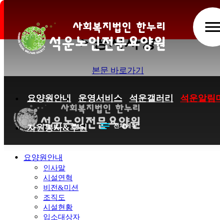
2026년 4월 프로그램 행사계획
men
> 공지사항
본문 바로가기
요양원안내
운영서비스
석운갤러리
석운알림
notes
전체메뉴
자원봉사&후원
요양원안내
인사말
시설연혁
비전&미션
조직도
시설현황
입소대상자