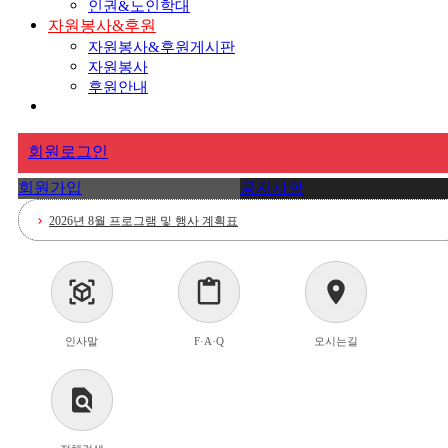
인권&노인학대
자원봉사&후원
자원봉사&후원게시판
자원봉사
후원안내
회원로그인
회원가입
공지사항
2026년 8월 프로그램 및 행사 계획표
chevron_right
요양보호사 채용공고
chevron_right
view_in_ar
content_paste
location_on
2026년 7월 프로그램 및 행사 계획표
chevron_right
인사말
F·A·Q
오시는길
<요양보호사 채용공고>
chevron_right
2026년 6월 프로그램 및 행사 계획표
chevron_right
find_in_page