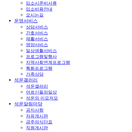
입소시준비서류
입소비용안내
오시는길
운영서비스
상담서비스
간호서비스
재활서비스
영양서비스
일상생활서비스
프로그램및행사
지역사회연계프로그램
특화프로그램
가족상담
석운갤러리
석운갤러리
어르신들의일상
석운의 이모저모
석운알림마당
공지사항
자유게시판
금주의식단표
직원게시판