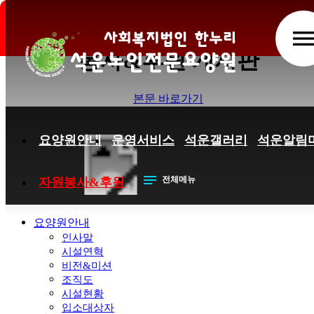
[2018년 8월 후원자 명단] > 자
men
봉사&후원 게시판
본문 바로가기
요양원안내
운영서비스
석운갤러리
석운알림
notes
전체메뉴
자원봉사&후원
요양원안내
인사말
시설연혁
비전&미션
조직도
시설현황
입소대상자